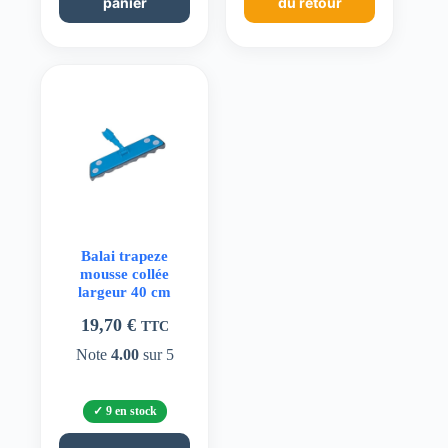
panier
du retour
Balai trapeze
mousse collée
largeur 40 cm
19,70
€
TTC
Note
4.00
sur 5
9 en stock