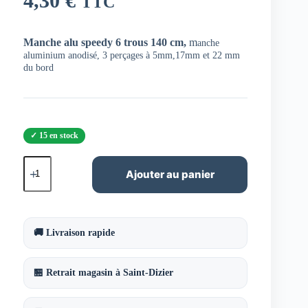
4,30
€
TTC
Manche alu speedy 6 trous 140 cm,
m
anche
aluminium anodisé,
3 perçages à 5mm,17mm et 22 mm
du bord
15 en stock
quantité
de
Ajouter au panier
Manche
alu
speedy
6
trous
🚚 Livraison rapide
140
cm
🏪 Retrait magasin à Saint-Dizier