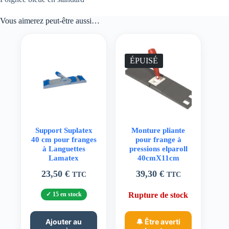
Vous aimerez peut-être aussi…
ÉPUISÉ
Support Suplatex
Monture pliante
40 cm pour franges
pour frange à
à Languettes
pressions elparoll
Lamatex
40cmX11cm
23,50
€
39,30
€
TTC
TTC
15 en stock
Rupture de stock
Ajouter au
🔔 Être averti