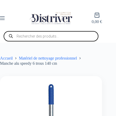
Passer
au
contenu
Panier
d’achat
0,00
€
Recherche
de
produits
Accueil
Matériel de nettoyage professionnel
Manche alu speedy 6 trous 140 cm