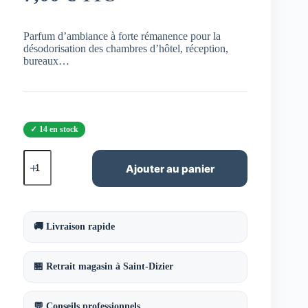
Parfum d’ambiance à forte rémanence pour la
désodorisation des chambres d’hôtel, réception,
bureaux…
14 en stock
quantité
de
Ajouter au panier
PA
Florale
250
ml
parfum
🚚 Livraison rapide
d'ambiance
🏪 Retrait magasin à Saint-Dizier
💬 Conseils professionnels