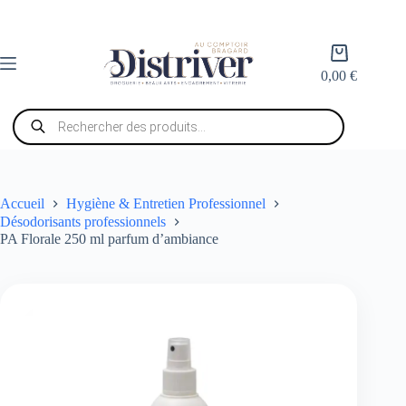
Passer
au
contenu
Panier
d’achat
0,00
€
Recherche
de
produits
Accueil
Hygiène & Entretien Professionnel
Désodorisants professionnels
PA Florale 250 ml parfum d’ambiance