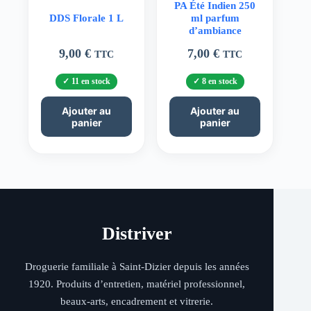
PA Été Indien 250
DDS Florale 1 L
ml parfum
d’ambiance
9,00
€
7,00
€
TTC
TTC
11 en stock
8 en stock
Ajouter au
Ajouter au
panier
panier
Distriver
Droguerie familiale à Saint-Dizier depuis les années
1920. Produits d’entretien, matériel professionnel,
beaux-arts, encadrement et vitrerie.