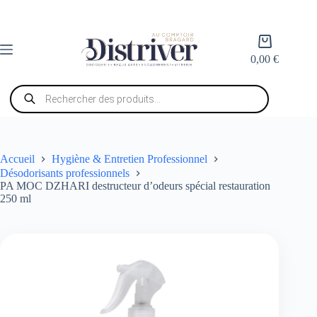
Passer
au
contenu
Panier
d’achat
0,00
€
Recherche
de
produits
Accueil
Hygiène & Entretien Professionnel
Désodorisants professionnels
PA MOC DZHARI destructeur d’odeurs spécial restauration
250 ml