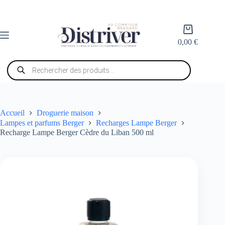
Passer
au
contenu
Panier
d’achat
0,00
€
Recherche
de
produits
Accueil
Droguerie maison
Lampes et parfums Berger
Recharges Lampe Berger
Recharge Lampe Berger Cèdre du Liban 500 ml