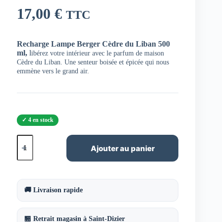
17,00
€
TTC
Recharge Lampe Berger Cèdre du Liban 500
ml,
l
ibérez votre intérieur avec le parfum de maison
Cèdre du Liban. Une senteur boisée et épicée qui nous
emmène vers le grand air.
4 en stock
quantité
de
Ajouter au panier
Recharge
Lampe
Berger
Cèdre
du
🚚 Livraison rapide
Liban
500
ml
🏪 Retrait magasin à Saint-Dizier