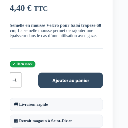
4,40
€
TTC
Semelle en mousse Velcro pour balai trapèze 60
cm
, La semelle mousse permet de rajouter une
épaisseur dans le cas d’une utilisation avec gaze.
10 en stock
quantité
de
Ajouter au panier
Semelle
en
mousse
Velcro
pour
🚚 Livraison rapide
balai
trapèze
60
🏪 Retrait magasin à Saint-Dizier
cm