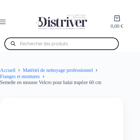
Passer
au
contenu
Panier
d’achat
0,00
€
Recherche
de
produits
Accueil
Matériel de nettoyage professionnel
Franges et montures
Semelle en mousse Velcro pour balai trapèze 60 cm