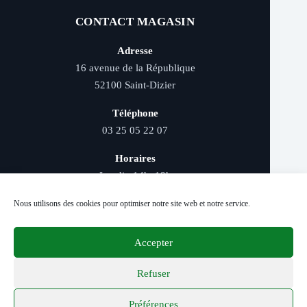
CONTACT MAGASIN
Adresse
16 avenue de la République
52100 Saint-Dizier
Téléphone
03 25 05 22 07
Horaires
Lundi : 14h–19h
Mardi au samedi : 9h–12h et 14h–19h
Nous utilisons des cookies pour optimiser notre site web et notre service.
Accepter
Livraison rapide - Retrait magasin - Paiement
sécurisé - Conseils d’experts
Refuser
Préférences