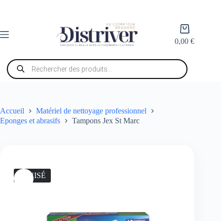
Passer
au
contenu
Panier
d’achat
0,00
€
Recherche
de
produits
Accueil
Matériel de nettoyage professionnel
Eponges et abrasifs
Tampons Jex St Marc
ÉPUISÉ