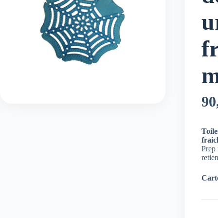
u
f
m
90
Toil
frai
Prep 
retie
Carto