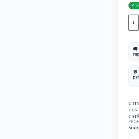
3 
quant
de
Toile
désod
urino
PREP
fraic
🚚 
mari
ra
💬 
pro
GTIN
UGS 
CAT
PROF
MAR