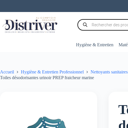
Passer
au
contenu
Recherche
de
produits
Hygiène & Entretien
Matér
Accueil
Hygiène & Entretien Professionnel
Nettoyants sanitaires
Toiles désodorisantes urinoir PREP fraicheur marine
T
d