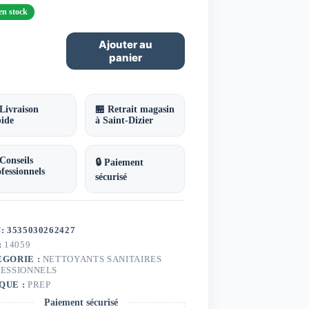
en stock
ité
Ajouter au
panier
s
orisantes
ir
heur
Livraison
🏪 Retrait magasin
ne
pide
à Saint-Dizier
Conseils
🔒 Paiement
fessionnels
sécurisé
: 3535030262427
:
14059
ÉGORIE :
NETTOYANTS SANITAIRES
ESSIONNELS
QUE :
PREP
Paiement sécurisé