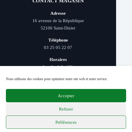
CONTACT MAGASIN
Adresse
16 avenue de la République
52100 Saint-Dizier
Téléphone
03 25 05 22 07
Horaires
Lundi : 14h–19h
Mardi au samedi : 9h–12h et 14h–19h
Nous utilisons des cookies pour optimiser notre site web et notre service.
Accepter
Livraison rapide - Retrait magasin - Paiement
sécurisé - Conseils d’experts
Refuser
Préférences
© 2026 Distriver — Tous droits réservés.