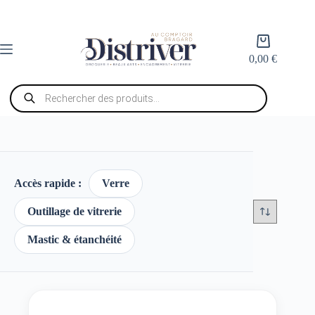
Passer
au
contenu
Panier
d’achat
0,00
€
Recherche
de
produits
Accès rapide :
Verre
Outillage de vitrerie
Mastic & étanchéité