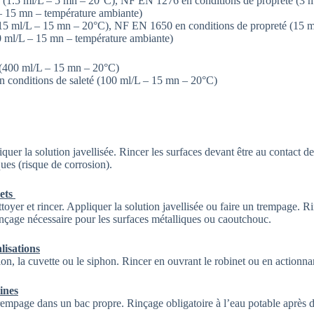
1.5 ml/L – 5 mn – 20°C), NF EN 1276 en conditions de propreté (3 
 – 15 mn – température ambiante)
 ml/L – 15 mn – 20°C), NF EN 1650 en conditions de propreté (15 
0 ml/L – 15 mn – température ambiante)
400 ml/L – 15 mn – 20°C)
conditions de saleté (100 ml/L – 15 mn – 20°C)
iquer la solution javellisée. Rincer les surfaces devant être au contact 
ques (risque de corrosion).
hets
toyer et rincer. Appliquer la solution javellisée ou faire un trempage. Ri
inçage nécessaire pour les surfaces métalliques ou caoutchouc.
lisations
ion, la cuvette ou le siphon. Rincer en ouvrant le robinet ou en actionna
sines
trempage dans un bac propre. Rinçage obligatoire à l’eau potable après d