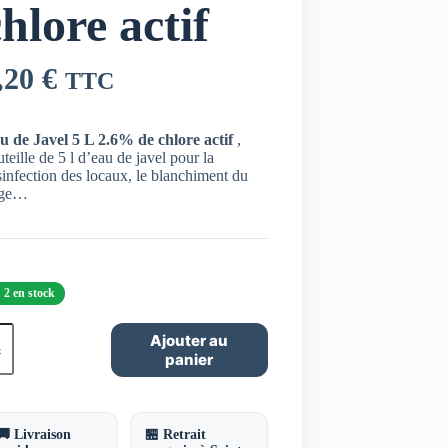
hlore actif
,20
€
TTC
u de Javel 5 L 2.6% de chlore actif
,
teille de 5 l d’eau de javel pour la
infection des locaux, le blanchiment du
nge…
2 en stock
ntité
Ajouter au
panier
u
el
🚚 Livraison
🏪 Retrait