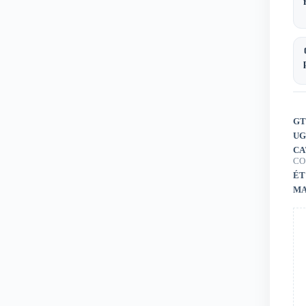
2.
de
chl
act
GT
UG
CA
CO
ÉT
MA