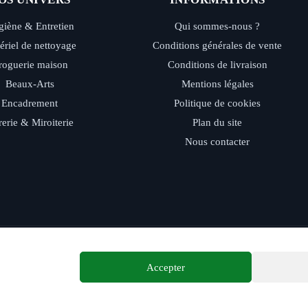
iène & Entretien
Qui sommes-nous ?
ériel de nettoyage
Conditions générales de vente
roguerie maison
Conditions de livraison
Beaux-Arts
Mentions légales
Encadrement
Politique de cookies
rerie & Miroiterie
Plan du site
Nous contacter
ide - Retrait magasin - Paiement sécurisé - Conseils d’experts
Accepter
© 2026 Distriver — Tous droits réservés.