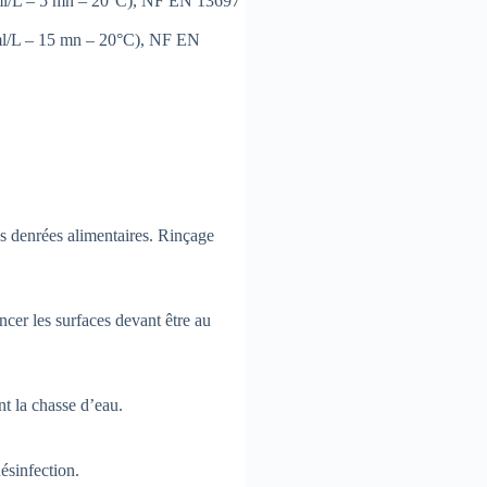
ml/L – 5 mn – 20°C), NF EN 13697
ml/L – 15 mn – 20°C), NF EN
des denrées alimentaires. Rinçage
ncer les surfaces devant être au
nt la chasse d’eau.
ésinfection.