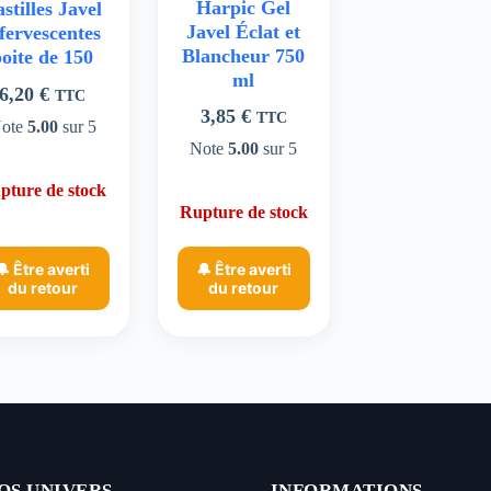
Harpic Gel
stilles Javel
Javel Éclat et
ffervescentes
Blancheur 750
oite de 150
ml
6,20
€
TTC
3,85
€
TTC
ote
5.00
sur 5
Note
5.00
sur 5
pture de stock
Rupture de stock
🔔 Être averti
🔔 Être averti
du retour
du retour
OS UNIVERS
INFORMATIONS