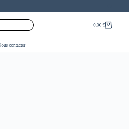
0,00
€
Panier
d’achat
ous contacter