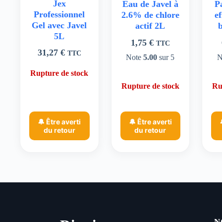
Jex
Eau de Javel à
Pa
Professionnel
2.6% de chlore
e
Gel avec Javel
actif 2L
b
5L
1,75
€
TTC
31,27
€
TTC
Note
5.00
sur 5
N
Rupture de stock
Rupture de stock
Ru
🔔 Être averti
🔔 Être averti
du retour
du retour
N