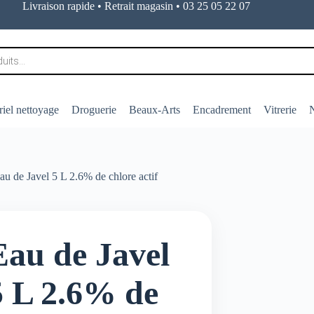
Livraison rapide • Retrait magasin • 03 25 05 22 07
iel nettoyage
Droguerie
Beaux-Arts
Encadrement
Vitrerie
N
au de Javel 5 L 2.6% de chlore actif
Eau de Javel
5 L 2.6% de