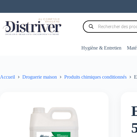
Passer
au
contenu
Recherche
de
produits
Hygiène & Entretien
Matér
Accueil
Droguerie maison
Produits chimiques conditionnés
E