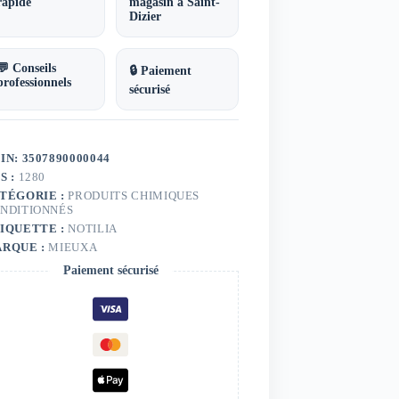
6%
rapide
magasin à Saint-
Dizier
ore
if
💬 Conseils
🔒 Paiement
professionnels
sécurisé
IN: 3507890000044
S :
1280
TÉGORIE :
PRODUITS CHIMIQUES
NDITIONNÉS
IQUETTE :
NOTILIA
RQUE :
MIEUXA
Paiement sécurisé