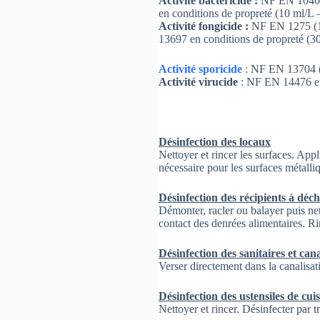
Activité bactéricide :
NF EN 1040 (
en conditions de propreté (10 ml/L
Activité fongicide :
NF EN 1275 (15
13697 en conditions de propreté (3
Activité sporicide
: NF EN 13704 (
Activité virucide
: NF EN 14476 en 
Désinfection des locaux
Nettoyer et rincer les surfaces. Appl
nécessaire pour les surfaces métalli
Désinfection des récipients à déc
Démonter, racler ou balayer puis net
contact des denrées alimentaires. R
Désinfection des sanitaires et cana
Verser directement dans la canalisat
Désinfection des ustensiles de cui
Nettoyer et rincer. Désinfecter par 