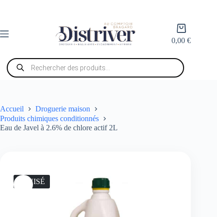
Passer
au
contenu
Panier
d’achat
0,00
€
Recherche
de
produits
Accueil
Droguerie maison
Produits chimiques conditionnés
Eau de Javel à 2.6% de chlore actif 2L
ÉPUISÉ