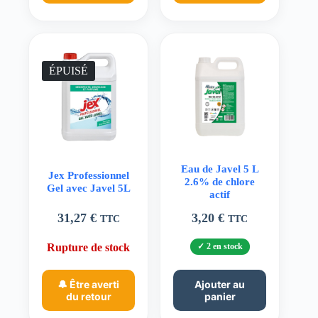
ÉPUISÉ
Eau de Javel 5 L
Jex Professionnel
2.6% de chlore
Gel avec Javel 5L
actif
31,27
€
3,20
€
TTC
TTC
Rupture de stock
2 en stock
🔔 Être averti
Ajouter au
du retour
panier