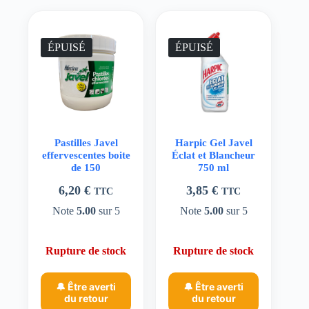
ÉPUISÉ
ÉPUISÉ
Pastilles Javel
Harpic Gel Javel
effervescentes boite
Éclat et Blancheur
de 150
750 ml
6,20
€
3,85
€
TTC
TTC
Note
5.00
sur 5
Note
5.00
sur 5
Rupture de stock
Rupture de stock
🔔 Être averti
🔔 Être averti
du retour
du retour