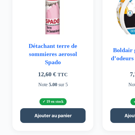
Détachant terre de
Boldair 
sommieres aerosol
d’odeurs
Spado
12,60
€
7
TTC
Note
5.00
sur 5
No
19 en stock
Ajouter au panier
Ajou