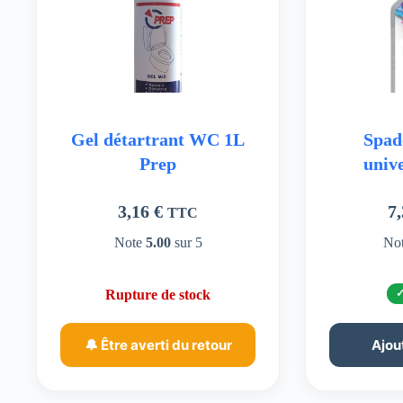
Gel détartrant WC 1L
Spad
Prep
univ
3,16
€
7
TTC
Note
5.00
sur 5
No
Rupture de stock
🔔 Être averti du retour
Ajou