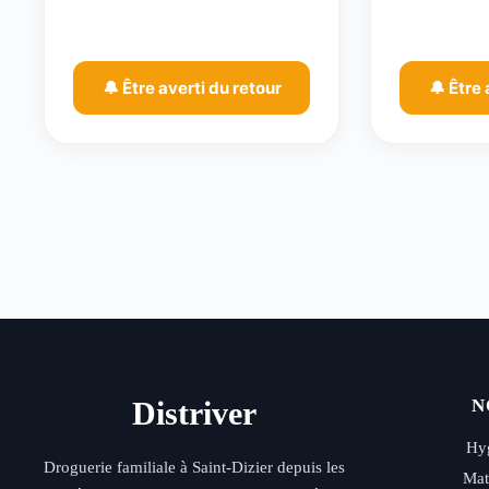
🔔 Être averti du retour
🔔 Être 
Distriver
N
Hyg
Droguerie familiale à Saint-Dizier depuis les
Mat