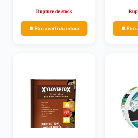
Rupture de stock
Rupt
🔔 Être averti du retour
🔔 Être 