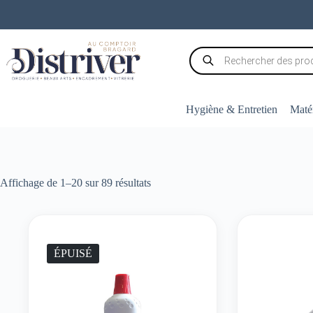
Passer
au
contenu
Recherche
de
produits
Hygiène & Entretien
Matér
Trié
Affichage de 1–20 sur 89 résultats
par
popularité
ÉPUISÉ