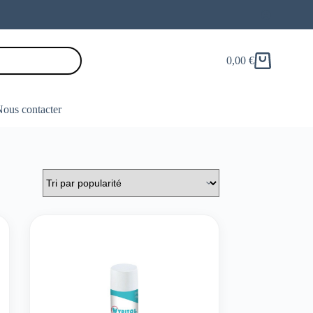
0,00
€
Panier
d’achat
ous contacter