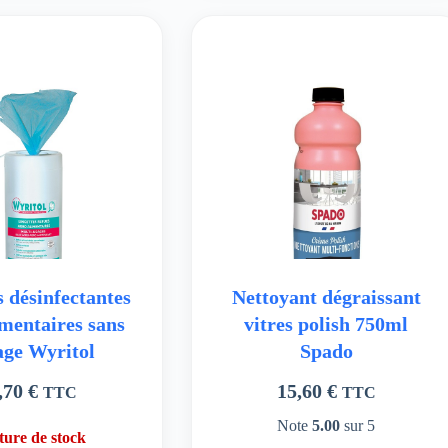
s désinfectantes
Nettoyant dégraissant
imentaires sans
vitres polish 750ml
age Wyritol
Spado
,70
€
15,60
€
TTC
TTC
Note
5.00
sur 5
ure de stock