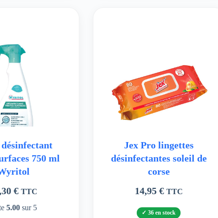
 désinfectant
Jex Pro lingettes
surfaces 750 ml
désinfectantes soleil de
Wyritol
corse
,30
€
14,95
€
TTC
TTC
te
5.00
sur 5
36 en stock