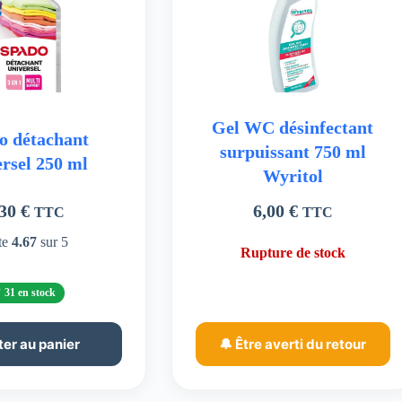
Gel WC désinfectant
o détachant
surpuissant 750 ml
ersel 250 ml
Wyritol
,30
€
6,00
€
TTC
TTC
te
4.67
sur 5
Rupture de stock
31 en stock
ter au panier
🔔 Être averti du retour