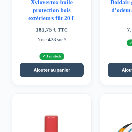
Xylovertox huile
Boldair 
protection bois
d’odeur
extérieurs fût 20 L
181,75
€
7
TTC
Note
4.33
sur 5
3 en stock
Ajouter au panier
Ajou