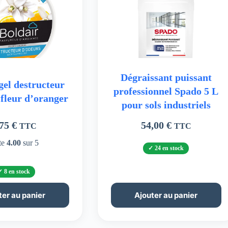
Dégraissant puissant
gel destructeur
professionnel Spado 5 L
 fleur d’oranger
pour sols industriels
,75
€
54,00
€
TTC
TTC
te
4.00
sur 5
24 en stock
8 en stock
ter au panier
Ajouter au panier