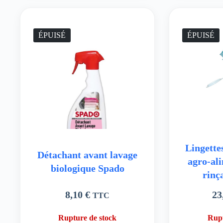
ÉPUISÉ
ÉPUISÉ
Lingette
Détachant avant lavage
agro-al
biologique Spado
rinç
8,10
€
23
TTC
Rupture de stock
Rupt