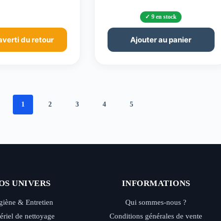
9 en stock
averti du retour
Ajouter au panier
1
2
3
4
5
OS UNIVERS
INFORMATIONS
iène & Entretien
Qui sommes-nous ?
ériel de nettoyage
Conditions générales de vente