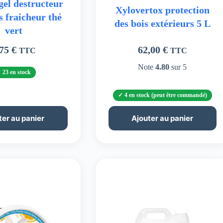
gel destructeur
Xylovertox protection
s fraicheur thé
des bois extérieurs 5 L
vert
,75
€
62,00
€
TTC
TTC
Note
4.80
sur 5
23 en stock
4 en stock (peut être commandé)
ter au panier
Ajouter au panier